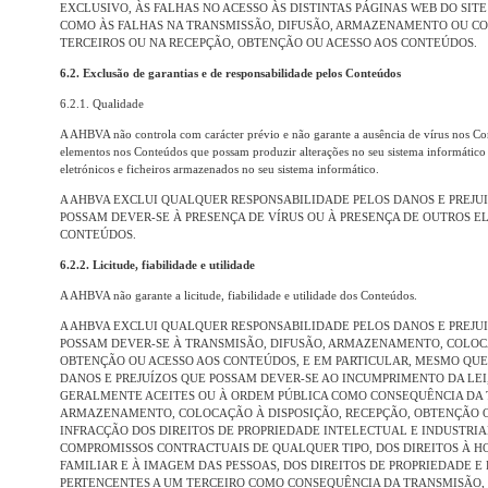
EXCLUSIVO, ÀS FALHAS NO ACESSO ÀS DISTINTAS PÁGINAS WEB DO SITE
COMO ÀS FALHAS NA TRANSMISSÃO, DIFUSÃO, ARMAZENAMENTO OU CO
TERCEIROS OU NA RECEPÇÃO, OBTENÇÃO OU ACESSO AOS CONTEÚDOS.
6.2. Exclusão de garantias e de responsabilidade pelos Conteúdos
6.2.1. Qualidade
A AHBVA não controla com carácter prévio e não garante a ausência de vírus nos Co
elementos nos Conteúdos que possam produzir alterações no seu sistema informátic
eletrónicos e ficheiros armazenados no seu sistema informático.
A AHBVA EXCLUI QUALQUER RESPONSABILIDADE PELOS DANOS E PREJU
POSSAM DEVER-SE À PRESENÇA DE VÍRUS OU À PRESENÇA DE OUTROS E
CONTEÚDOS.
6.2.2. Licitude, fiabilidade e utilidade
A AHBVA não garante a licitude, fiabilidade e utilidade dos Conteúdos.
A AHBVA EXCLUI QUALQUER RESPONSABILIDADE PELOS DANOS E PREJU
POSSAM DEVER-SE À TRANSMISÃO, DIFUSÃO, ARMAZENAMENTO, COLOCA
OBTENÇÃO OU ACESSO AOS CONTEÚDOS, E EM PARTICULAR, MESMO QUE
DANOS E PREJUÍZOS QUE POSSAM DEVER-SE AO INCUMPRIMENTO DA LEI
GERALMENTE ACEITES OU À ORDEM PÚBLICA COMO CONSEQUÊNCIA DA 
ARMAZENAMENTO, COLOCAÇÃO À DISPOSIÇÃO, RECEPÇÃO, OBTENÇÃO OU
INFRACÇÃO DOS DIREITOS DE PROPRIEDADE INTELECTUAL E INDUSTRIA
COMPROMISSOS CONTRACTUAIS DE QUALQUER TIPO, DOS DIREITOS À HO
FAMILIAR E À IMAGEM DAS PESSOAS, DOS DIREITOS DE PROPRIEDADE 
PERTENCENTES A UM TERCEIRO COMO CONSEQUÊNCIA DA TRANSMISÃO,