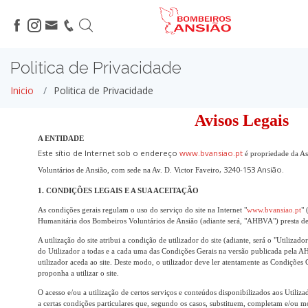
Politica de Privacidade
Inicio
Politica de Privacidade
Avisos Legais
A ENTIDADE
Este sítio de Internet sob o endereço
www.bvansiao.pt
é propriedade da A
, 3240-153 Ansião.
Voluntários de Ansião, com sede na Av. D. Victor Faveiro
1. CONDIÇÕES LEGAIS E A SUA ACEITAÇÃO
As condições gerais regulam o uso do serviço do site na Internet "
www.bvansiao.pt
" 
Humanitária dos Bombeiros Voluntários de Ansião (adiante será, "AHBVA") presta de f
A utilização do site atribui a condição de utilizador do site (adiante, será o "Utilizad
do Utilizador a todas e a cada uma das Condições Gerais na versão publicada pel
utilizador aceda ao site. Deste modo, o utilizador deve ler atentamente as Condições
proponha a utilizar o site.
O acesso e/ou a utilização de certos serviços e conteúdos disponibilizados aos Utiliza
a certas condições particulares que, segundo os casos, substituem, completam e/ou m