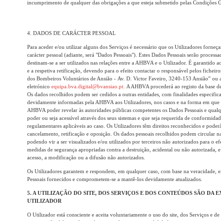
incumprimento de qualquer das obrigações a que esteja submetido pelas Condições G
4. DADOS DE CARÁCTER PESSOAL
Para aceder e/ou utilizar alguns dos Serviços é necessário que os Utilizadores forn
carácter pessoal (adiante, será "Dados Pessoais"). Estes Dados Pessoais serão proces
destinam-se a ser utilizados nas relações entre a AHBVA e o Utilizador. É garantido ao
e a respetiva retificação, devendo para o efeito contactar o responsável pelos fichei
dos Bombeiros Voluntários de Ansião - Av. D. Victor Faveiro, 3240-153 Ansião” ou a
eletrónico
equipa.bva.digital@bvansiao.pt.
A AHBVA procederá ao registo da base de
Os dados recolhidos podem ser cedidos a outras entidades, com finalidades especificas
devidamente informadas pela AHBVA aos Utilizadores, nos casos e na forma em que ta
AHBVA poder revelar às autoridades públicas competentes os Dados Pessoais e qualq
poder ou seja acessível através dos seus sistemas e que seja requerida de conformidad
regulamentares aplicáveis ao caso. Os Utilizadores têm direitos reconhecidos e poderão
cancelamento, retificação e oposição. Os dados pessoais recolhidos podem circular 
podendo vir a ser visualizados e/ou utilizados por terceiros não autorizados para o e
medidas de segurança apropriadas contra a destruição, acidental ou não autorizada, 
acesso, a modificação ou a difusão não autorizados.
Os Utilizadores garantem e respondem, em qualquer caso, com base na veracidade, ex
Pessoais fornecidos e comprometem-se a mantê-los devidamente atualizados.
5. A UTILIZAÇÃO DO SITE, DOS SERVIÇOS E DOS CONTEÚDOS SÃO DA 
UTILIZADOR
O Utilizador está consciente e aceita voluntariamente o uso do site, dos Serviços e 