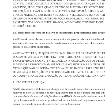
CONTINUIDADE DOS LOCAIS INTERLIGADOS; (B) A MANUTENÇÃO DOS SE
ARQUIVOS, PRODUTOS E QUALQUER TIPO DE MATERIAL EXISTENTE NOS 
PRESTAÇÃO OU TRANSMISSÃO DOS SERVIÇOS, INFORMAÇÃO, DADOS, AR
TIPO DE MATERIAL EXISTENTE NOS LOCAIS INTERLIGADOS; (D) A QUALI
UTILIDADE DOS SERVIÇOS, INFORMAÇÃO, DADOS, ARQUIVOS, PRODUTOS
EXISTENTE NOS LOCAIS INTERLIGADOS, NOS MESMOS TÉRMINOS E COM
CONDIÇÃO GERAL
6.5. Identidade e informação relativa aos utilizadores proporcionada pelos própri
A AHBVA não controla nem oferece nenhum tipo de garantia relativa à identidade dos
vigência, extensão e/ou autenticidade dos dados que os utilizadores divulguem sob
acessíveis para outros utilizadores.
A AHBVA EXCLUI QUALQUER RESPONSABILIDADE PELOS DANOS E PREJU
POSSAM DEVER-SE À INCORRECTA IDENTIDADE DOS UTILIZADORES E À F
EXAUSTIVIDADE E/OU AUTENTICIDADE DA INFORMAÇÃO QUE OS UTILI
SI MESMOS E PROPORCIONAM OU TORNAM ACESSIVEIS PARA OUTROS UTI
MESMO QUE NÃO DE FORMA EXCLUSIVA, PELOS DANOS E PREJUIZOS DE
DEVER-SE À USURPAÇÃO DA PERSONALIDADE DE UM TERCEIRO EFECTU
QUALQUER TIPO DE COMUNICAÇÃO OU TRANSACÇÃO REALIZADA ATRAVÉS
7. NÃO ATRIBUI LICENÇA
A AHBVA autoriza o Utilizador à utilização dos direitos de propriedade intelectual e i
relativos ao Software instalado no seu equipamento informático unicamente para utili
com o estabelecido nestas Condições Gerais. A AHBVA não concede nenhuma outra l
tipo sobre os seus direitos de propriedade industrial e intelectual, segredos empresar
direito relacionado com o site, com os Serviços ou Conteúdos.