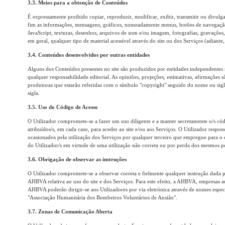
3.3. Meios para a obtenção de Conteúdos
É expressamente proibido copiar, reproduzir, modificar, exibir, transmitir ou divul
fim as informações, mensagens, gráficos, nomeadamente menus, botões de navegaçã
JavaScript, texturas, desenhos, arquivos de som e/ou imagem, fotografias, gravações,
em geral, qualquer tipo de material acessível através do site ou dos Serviços (adiante
3.4. Conteúdos desenvolvidos por outras entidades
Alguns dos Conteúdos presentes no site são produzidos por entidades independentes
qualquer responsabilidade editorial. As opiniões, projeções, estimativas, afirmações s
produtoras que estarão referidas com o símbolo "copyright" seguido do nome ou sig
sigla.
3.5. Uso do Código de Acesso
O Utilizador compromete-se a fazer um uso diligente e a manter secretamente o/s cód
atribuídos/s, em cada caso, para aceder ao site e/ou aos Serviços. O Utilizador respon
ocasionados pela utilização dos Serviços por qualquer terceiro que empregue para o e
do Utilizador/s em virtude de uma utilização não correta ou por perda dos mesmos pe
3.6. Obrigação de observar as instruções
O Utilizador compromete-se a observar correta e fielmente qualquer instrução dada
AHBVA relativa ao uso do site e dos Serviços. Para este efeito, a AHBVA, empresas a
AHBVA poderão dirigir-se aos Utilizadores por via eletrónica através de nomes espe
"Associação Humanitária dos Bombeiros Voluntários de Ansião".
3.7. Zonas de Comunicação Aberta