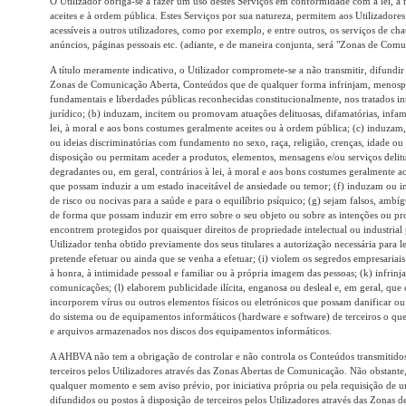
O Utilizador obriga-se a fazer um uso destes Serviços em conformidade com a lei, a
aceites e à ordem pública. Estes Serviços por sua natureza, permitem aos Utilizadores
acessíveis a outros utilizadores, como por exemplo, e entre outros, os serviços de chat
anúncios, páginas pessoais etc. (adiante, e de maneira conjunta, será "Zonas de Comu
A título meramente indicativo, o Utilizador compromete-se a não transmitir, difundir 
Zonas de Comunicação Aberta, Conteúdos que de qualquer forma infrinjam, menospr
fundamentais e liberdades públicas reconhecidas constitucionalmente, nos tratados i
jurídico; (b) induzam, incitem ou promovam atuações delituosas, difamatórias, infama
lei, à moral e aos bons costumes geralmente aceites ou à ordem pública; (c) induzam
ou ideias discriminatórias com fundamento no sexo, raça, religião, crenças, idade 
disposição ou permitam aceder a produtos, elementos, mensagens e/ou serviços delitu
degradantes ou, em geral, contrários à lei, à moral e aos bons costumes geralmente a
que possam induzir a um estado inaceitável de ansiedade ou temor; (f) induzam ou in
de risco ou nocivas para a saúde e para o equilíbrio psíquico; (g) sejam falsos, ambí
de forma que possam induzir em erro sobre o seu objeto ou sobre as intenções ou pr
encontrem protegidos por quaisquer direitos de propriedade intelectual ou industrial 
Utilizador tenha obtido previamente dos seus titulares a autorização necessária para 
pretende efetuar ou ainda que se venha a efetuar; (i) violem os segredos empresariais d
à honra, à intimidade pessoal e familiar ou à própria imagem das pessoas; (k) infrin
comunicações; (l) elaborem publicidade ilícita, enganosa ou desleal e, em geral, que
incorporem vírus ou outros elementos físicos ou eletrónicos que possam danificar o
do sistema ou de equipamentos informáticos (hardware e software) de terceiros o qu
e arquivos armazenados nos discos dos equipamentos informáticos.
A AHBVA não tem a obrigação de controlar e não controla os Conteúdos transmitidos
terceiros pelos Utilizadores através das Zonas Abertas de Comunicação. Não obstante
qualquer momento e sem aviso prévio, por iniciativa própria ou pela requisição de u
difundidos ou postos à disposição de terceiros pelos Utilizadores através das Zonas 