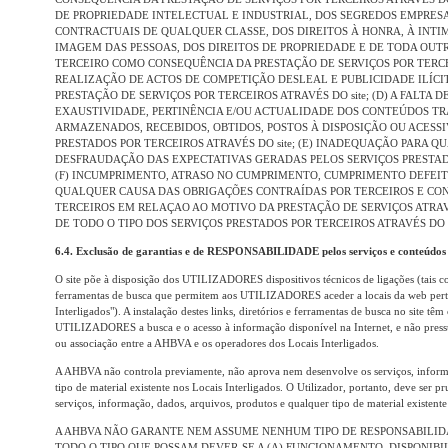
DE PROPRIEDADE INTELECTUAL E INDUSTRIAL, DOS SEGREDOS EMPRES
CONTRACTUAIS DE QUALQUER CLASSE, DOS DIREITOS À HONRA, À INTIM
IMAGEM DAS PESSOAS, DOS DIREITOS DE PROPRIEDADE E DE TODA OUT
TERCEIRO COMO CONSEQUÊNCIA DA PRESTAÇÃO DE SERVIÇOS POR TERCEIR
REALIZAÇÃO DE ACTOS DE COMPETIÇÃO DESLEAL E PUBLICIDADE ILÍC
PRESTAÇÃO DE SERVIÇOS POR TERCEIROS ATRAVÉS DO site; (D) A FALTA 
EXAUSTIVIDADE, PERTINÊNCIA E/OU ACTUALIDADE DOS CONTEÚDOS TR
ARMAZENADOS, RECEBIDOS, OBTIDOS, POSTOS À DISPOSIÇÃO OU ACESSI
PRESTADOS POR TERCEIROS ATRAVÉS DO site; (E) INADEQUAÇÃO PARA Q
DESFRAUDAÇÃO DAS EXPECTATIVAS GERADAS PELOS SERVIÇOS PRESTADOS
(F) INCUMPRIMENTO, ATRASO NO CUMPRIMENTO, CUMPRIMENTO DEFEI
QUALQUER CAUSA DAS OBRIGAÇÕES CONTRAÍDAS POR TERCEIROS E CO
TERCEIROS EM RELAÇAO AO MOTIVO DA PRESTAÇÃO DE SERVIÇOS ATRAVÉS 
DE TODO O TIPO DOS SERVIÇOS PRESTADOS POR TERCEIROS ATRAVÉS DO si
6.4. Exclusão de garantias e de RESPONSABILIDADE pelos serviços e conteúdos a
O site põe à disposição dos UTILIZADORES dispositivos técnicos de ligações (tais com
ferramentas de busca que permitem aos UTILIZADORES aceder a locais da web pertenc
Interligados"). A instalação destes links, diretórios e ferramentas de busca no site têm
UTILIZADORES a busca e o acesso à informação disponível na Internet, e não press
ou associação entre a AHBVA e os operadores dos Locais Interligados.
A AHBVA não controla previamente, não aprova nem desenvolve os serviços, informa
tipo de material existente nos Locais Interligados. O Utilizador, portanto, deve ser p
serviços, informação, dados, arquivos, produtos e qualquer tipo de material existente 
A AHBVA NÃO GARANTE NEM ASSUME NENHUM TIPO DE RESPONSABILIDA
TODO O TIPO QUE POSSAM DEVER-SE A (A) FUNCIONAMENTO, DISPONIBI