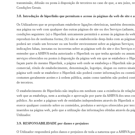
transmissão, difusão ou posta à disposição de terceiros no caso de que, a seu juízo, r
Condições Gerais.
3.8. Introdução de hiperlinks que permitam o acesso ás páginas da web do site e a
Os Utilizadores que se proponham estabelecer ligações eletrónicas, também denominad
sua página na web com qualquer das outras páginas do site ou dos Serviços (adiante,
condições seguintes: (a) o Hiperlink unicamente permitirá o acesso às páginas da we
reproduzi-los de nenhuma forma; (b) não se estabelecerão deep-links com as páginas 
poderá ser criado um browser ou um border environment sobre as páginas Serviços; (
indicações falsas, inexatas ou incorretas sobre as páginas web do site e dos Serviços 
entender que a AHBVA tenha autorizado o Hiperlink ou que tenha apoiado ou assum
serviços oferecidos ou postos à disposição da página web em que se estabelece o Hipe
façam parte do mesmo Hiperlink, a página web onde se estabeleça o Hiperlink não
comercial, rótulo de estabelecimento, denominação, logotipo, slogan ou outros sinais
página web onde se estabelece o Hiperlink não poderá conter informações ou conteúdo
costumes geralmente aceites e à ordem pública, assim como também não poderá cont
de terceiros.
O estabelecimento de Hiperlinks não implica em nenhum caso a existência de relaçõe
web que as estabeleça, nem a aceitação e aprovação por parte da AHBVA dos seus con
público. Ao aceder a páginas web de entidades independentes através do Hiperlink 
exerce qualquer controlo sobre os conteúdos, produtos e serviços oferecidos por terc
inseridos na página web, pelo que a utilização das informações obtidas através da pág
Utilizador.
3.9. RESPONSABILIDADE por danos e prejuízos
O Utilizador responderá pelos danos e prejuízos de toda a natureza que a AHBVA po