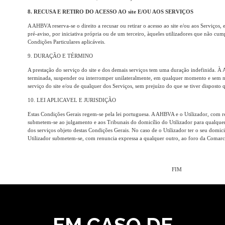
8. RECUSA E RETIRO DO ACESSO AO site E/OU AOS SERVIÇOS
A AHBVA reserva-se o direito a recusar ou retirar o acesso ao site e/ou aos Serviço
pré-aviso, por iniciativa própria ou de um terceiro, àqueles utilizadores que não cu
Condições Particulares aplicáveis.
9. DURAÇÃO E TÉRMINO
A prestação do serviço do site e dos demais serviços tem uma duração indefinida. À
terminada, suspender ou interromper unilateralmente, em qualquer momento e sem ne
serviço do site e/ou de qualquer dos Serviços, sem prejuízo do que se tiver disposto 
10. LEI APLICAVEL E JURISDIÇÃO
Estas Condições Gerais regem-se pela lei portuguesa. A AHBVA e o Utilizador, com r
submetem-se ao julgamento e aos Tribunais do domicílio do Utilizador para qualquer
dos serviços objeto destas Condições Gerais. No caso de o Utilizador ter o seu domic
Utilizador submetem-se, com renuncia expressa a qualquer outro, ao foro da Comarc
FIM
EM CASO DE