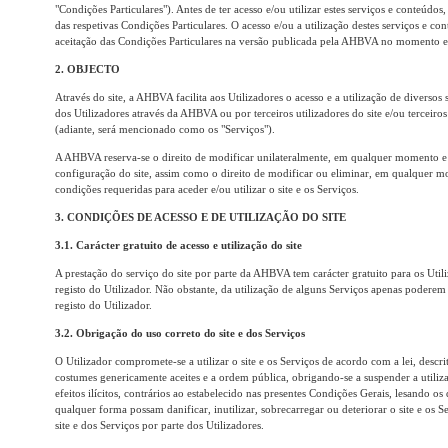
"Condições Particulares"). Antes de ter acesso e/ou utilizar estes serviços e conteúdos
das respetivas Condições Particulares. O acesso e/ou a utilização destes serviços e con
aceitação das Condições Particulares na versão publicada pela AHBVA no momento em 
2. OBJECTO
Através do site, a AHBVA facilita aos Utilizadores o acesso e a utilização de diversos
dos Utilizadores através da AHBVA ou por terceiros utilizadores do site e/ou terceiro
(adiante, será mencionado como os "Serviços").
A AHBVA reserva-se o direito de modificar unilateralmente, em qualquer momento e 
configuração do site, assim como o direito de modificar ou eliminar, em qualquer m
condições requeridas para aceder e/ou utilizar o site e os Serviços.
3. CONDIÇÕES DE ACESSO E DE UTILIZAÇÃO DO SITE
3.1. Carácter gratuito de acesso e utilização do site
A prestação do serviço do site por parte da AHBVA tem carácter gratuito para os Util
registo do Utilizador. Não obstante, da utilização de alguns Serviços apenas poderem
registo do Utilizador.
3.2. Obrigação do uso correto do site e dos Serviços
O Utilizador compromete-se a utilizar o site e os Serviços de acordo com a lei, descr
costumes genericamente aceites e a ordem pública, obrigando-se a suspender a utiliza
efeitos ilícitos, contrários ao estabelecido nas presentes Condições Gerais, lesando os d
qualquer forma possam danificar, inutilizar, sobrecarregar ou deteriorar o site e os 
site e dos Serviços por parte dos Utilizadores.