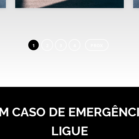
1
2
3
4
PROX
M CASO DE EMERGÊNC
LIGUE