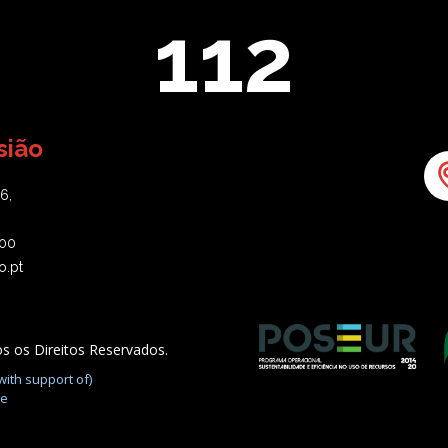
112
sião
16,
00
o.pt
 os Direitos Reservados.
with support of)
de