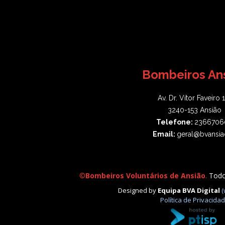
Bombeiros An
Av. Dr. Vítor Faveiro 
3240-153 Ansião
Telefone:
2366706
Email:
geral@bvansia
©
Bombeiros Voluntários de Ansião
.
Todos
Designed by
Equipa BVA Digital
(
Política de Privacida