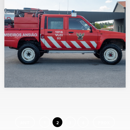
ANT
1
2
3
4
PROX