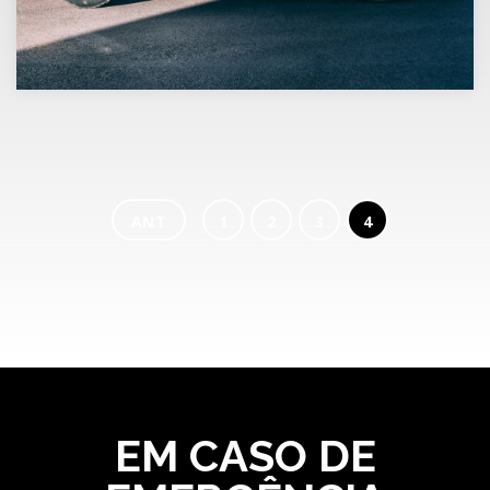
ANT
1
2
3
4
EM CASO DE